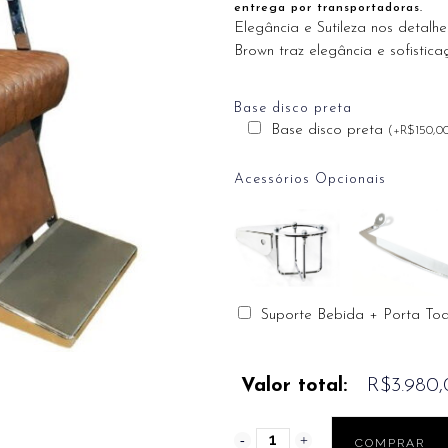
entrega por transportadoras.
Elegância e Sutileza nos detal
Brown traz elegância e sofistic
Base disco preta
Base disco preta
(
+
R$
150,0
Acessórios Opcionais
Suporte Bebida + Porta To
Valor total:
R$3.980
COMPRAR