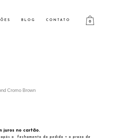
ÇÕES
BLOG
CONTATO
0
mond Cromo Brown
 juros no cartão.
s após o fechamento do pedido + o prazo de