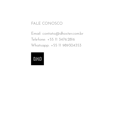
FALE CONOSCO
Email: contato@dhoster.com.br
Telefone: +55 11 3476.2816
Whatsapp: +55 11 98930.4353