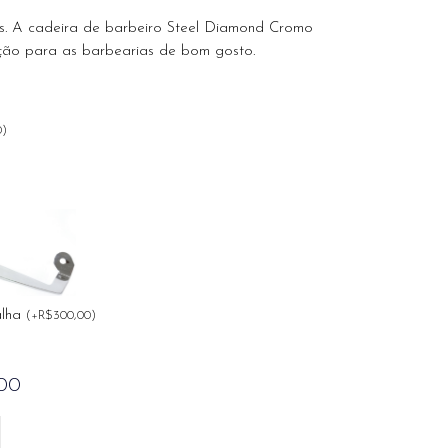
hes. A cadeira de barbeiro Steel Diamond Cromo
ação para as barbearias de bom gosto.
0
)
alha
(
+
R$
300,00
)
,00