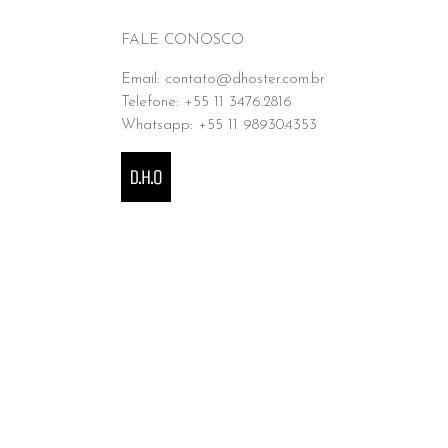
FALE CONOSCO
Email: contato@dhoster.com.br
Telefone: +55 11 3476.2816
Whatsapp: +55 11 98930.4353